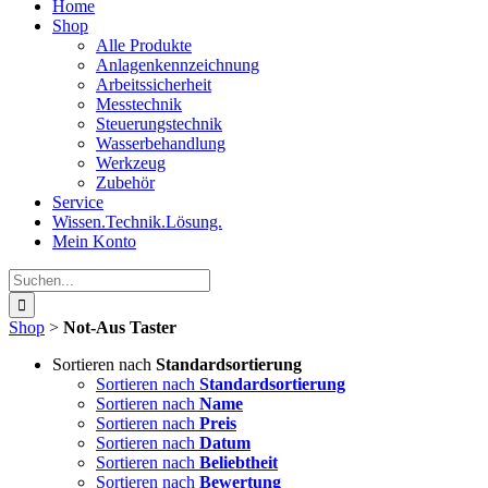
Home
Shop
Alle Produkte
Anlagenkennzeichnung
Arbeitssicherheit
Messtechnik
Steuerungstechnik
Wasserbehandlung
Werkzeug
Zubehör
Service
Wissen.Technik.Lösung.
Mein Konto
Suche
nach:
Shop
>
Not-Aus Taster
Sortieren nach
Standardsortierung
Sortieren nach
Standardsortierung
Sortieren nach
Name
Sortieren nach
Preis
Sortieren nach
Datum
Sortieren nach
Beliebtheit
Sortieren nach
Bewertung