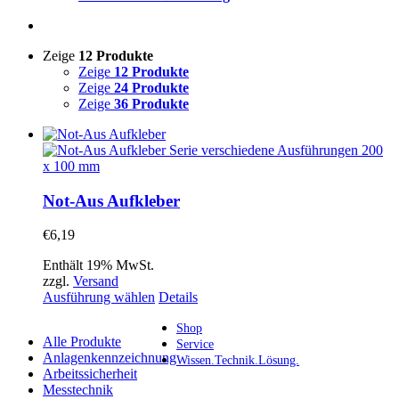
Zeige
12 Produkte
Zeige
12 Produkte
Zeige
24 Produkte
Zeige
36 Produkte
Not-Aus Aufkleber
€
6,19
Enthält 19% MwSt.
zzgl.
Versand
Dieses
Ausführung wählen
Details
Produkt
weist
Shop
Alle Produkte
mehrere
Service
Anlagenkennzeichnung
Varianten
Wissen.Technik.Lösung.
Arbeitssicherheit
auf.
Messtechnik
Die