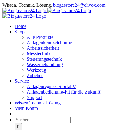
Zum
Wissen. Technik. Lösung.
|
biogasstore24@clivox.com
Inhalt
springen
Home
Shop
Alle Produkte
Anlagenkennzeichnung
Arbeitssicherheit
Messtechnik
Steuerungstechnik
Wasserbehandlung
Werkzeug
Zubehör
Service
Anlagenregister-StörfallV
Anlagenbedienung-Fit für die Zukunft!
Support
Wissen.Technik.Lösung.
Mein Konto
Suche
nach: