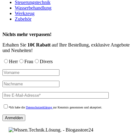
Steuerungstechnik
Optionen
Wasserbehandlung
können
Werkzeug
auf
Zubehör
der
Produktseite
gewählt
Nichts mehr verpassen!
werden
Erhalten Sie
10€ Rabatt
auf Ihre Bestellung, exklusive Angebote
und Neuheiten!
Herr
Frau
Divers
*Ich habe die
Datenschutzerklärung
zur Kenntnis genommen und akzeptiert.