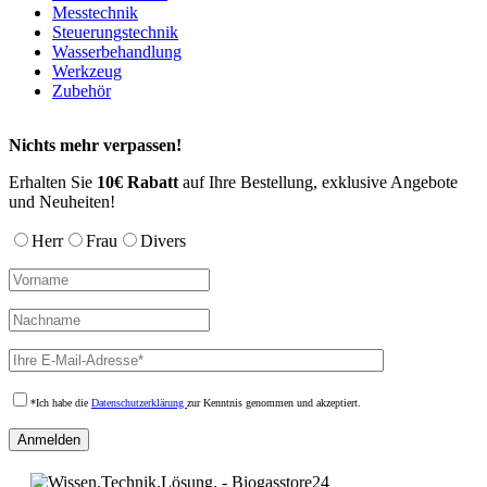
Messtechnik
Die
Steuerungstechnik
Optionen
Wasserbehandlung
können
Werkzeug
auf
Zubehör
der
Produktseite
gewählt
Nichts mehr verpassen!
werden
Erhalten Sie
10€ Rabatt
auf Ihre Bestellung, exklusive Angebote
und Neuheiten!
Herr
Frau
Divers
*Ich habe die
Datenschutzerklärung
zur Kenntnis genommen und akzeptiert.