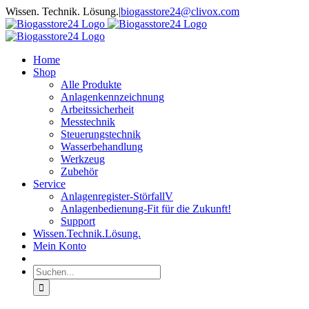
Zum
Wissen. Technik. Lösung.
|
biogasstore24@clivox.com
Inhalt
springen
Home
Shop
Alle Produkte
Anlagenkennzeichnung
Arbeitssicherheit
Messtechnik
Steuerungstechnik
Wasserbehandlung
Werkzeug
Zubehör
Service
Anlagenregister-StörfallV
Anlagenbedienung-Fit für die Zukunft!
Support
Wissen.Technik.Lösung.
Mein Konto
Suche
nach: