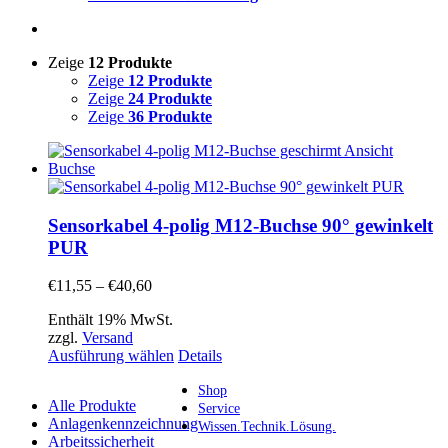
Zeige
12 Produkte
Zeige
12 Produkte
Zeige
24 Produkte
Zeige
36 Produkte
Sensorkabel 4-polig M12-Buchse 90° gewinkelt
PUR
Preisspanne:
€
11,55
–
€
40,60
€11,55
Enthält 19% MwSt.
bis
zzgl.
Versand
€40,60
Dieses
Ausführung wählen
Details
Produkt
weist
Shop
Alle Produkte
mehrere
Service
Anlagenkennzeichnung
Varianten
Wissen.Technik.Lösung.
Arbeitssicherheit
auf.