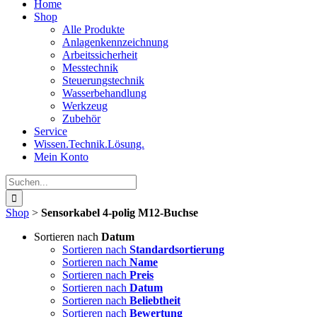
Home
Shop
Alle Produkte
Anlagenkennzeichnung
Arbeitssicherheit
Messtechnik
Steuerungstechnik
Wasserbehandlung
Werkzeug
Zubehör
Service
Wissen.Technik.Lösung.
Mein Konto
Suche
nach:
Shop
>
Sensorkabel 4-polig M12-Buchse
Sortieren nach
Datum
Sortieren nach
Standardsortierung
Sortieren nach
Name
Sortieren nach
Preis
Sortieren nach
Datum
Sortieren nach
Beliebtheit
Sortieren nach
Bewertung