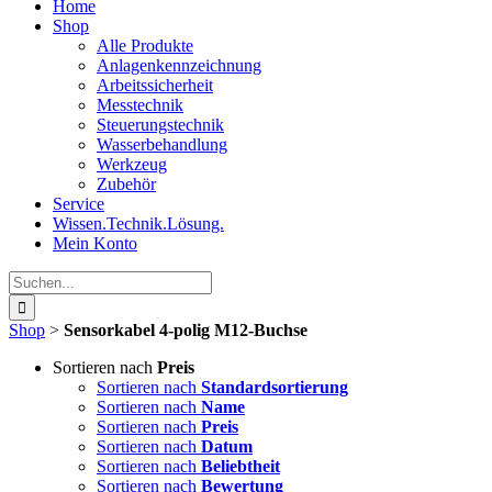
Home
Shop
Alle Produkte
Anlagenkennzeichnung
Arbeitssicherheit
Messtechnik
Steuerungstechnik
Wasserbehandlung
Werkzeug
Zubehör
Service
Wissen.Technik.Lösung.
Mein Konto
Suche
nach:
Shop
>
Sensorkabel 4-polig M12-Buchse
Sortieren nach
Preis
Sortieren nach
Standardsortierung
Sortieren nach
Name
Sortieren nach
Preis
Sortieren nach
Datum
Sortieren nach
Beliebtheit
Sortieren nach
Bewertung