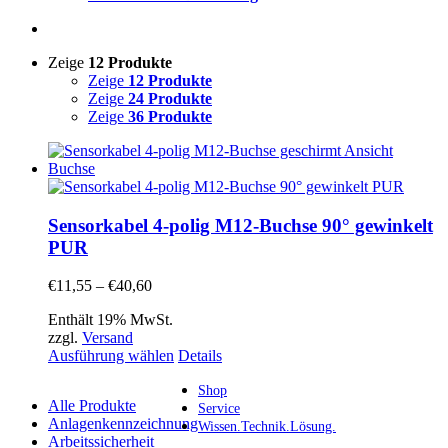
Zeige
12 Produkte
Zeige
12 Produkte
Zeige
24 Produkte
Zeige
36 Produkte
Sensorkabel 4-polig M12-Buchse 90° gewinkelt
PUR
Preisspanne:
€
11,55
–
€
40,60
€11,55
Enthält 19% MwSt.
bis
zzgl.
Versand
€40,60
Dieses
Ausführung wählen
Details
Produkt
weist
Shop
Alle Produkte
mehrere
Service
Anlagenkennzeichnung
Varianten
Wissen.Technik.Lösung.
Arbeitssicherheit
auf.