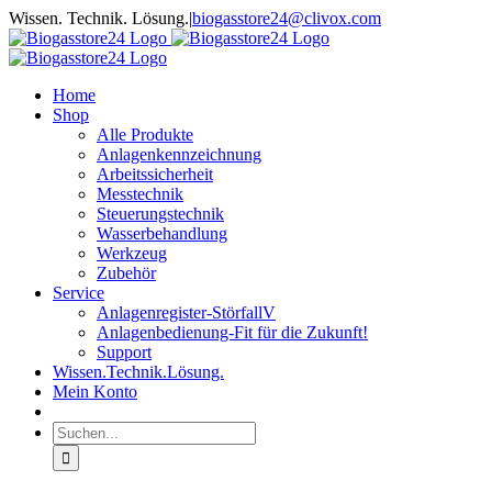
Zum
Wissen. Technik. Lösung.
|
biogasstore24@clivox.com
Inhalt
springen
Home
Shop
Alle Produkte
Anlagenkennzeichnung
Arbeitssicherheit
Messtechnik
Steuerungstechnik
Wasserbehandlung
Werkzeug
Zubehör
Service
Anlagenregister-StörfallV
Anlagenbedienung-Fit für die Zukunft!
Support
Wissen.Technik.Lösung.
Mein Konto
Suche
nach: