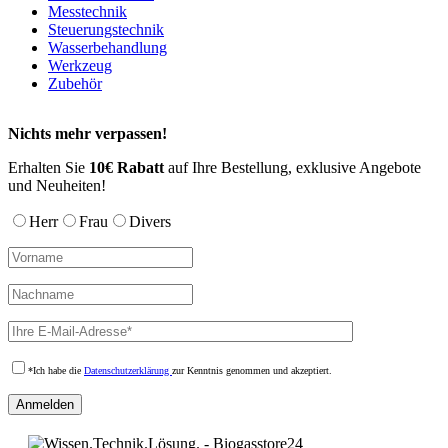
Messtechnik
Die
Steuerungstechnik
Optionen
Wasserbehandlung
können
Werkzeug
auf
Zubehör
der
Produktseite
gewählt
Nichts mehr verpassen!
werden
Erhalten Sie
10€ Rabatt
auf Ihre Bestellung, exklusive Angebote
und Neuheiten!
Herr
Frau
Divers
*Ich habe die
Datenschutzerklärung
zur Kenntnis genommen und akzeptiert.