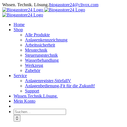
Zum
Wissen. Technik. Lösung.
|
biogasstore24@clivox.com
Inhalt
springen
Home
Shop
Alle Produkte
Anlagenkennzeichnung
Arbeitssicherheit
Messtechnik
Steuerungstechnik
Wasserbehandlung
Werkzeug
Zubehör
Service
Anlagenregister-StörfallV
Anlagenbedienung-Fit für die Zukunft!
Support
Wissen.Technik.Lösung.
Mein Konto
Suche
nach: