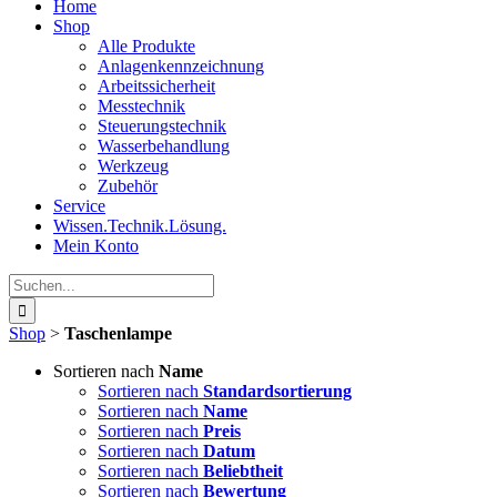
Home
Shop
Alle Produkte
Anlagenkennzeichnung
Arbeitssicherheit
Messtechnik
Steuerungstechnik
Wasserbehandlung
Werkzeug
Zubehör
Service
Wissen.Technik.Lösung.
Mein Konto
Suche
nach:
Shop
>
Taschenlampe
Sortieren nach
Name
Sortieren nach
Standardsortierung
Sortieren nach
Name
Sortieren nach
Preis
Sortieren nach
Datum
Sortieren nach
Beliebtheit
Sortieren nach
Bewertung