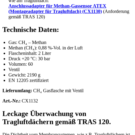
wie am Tragluftdach:
Anschlussadapter für Methan-Gassensor ATEX
(Montageadapter für Tragluftdach) (CX1130)
(Anforderung
gemäß TRAS 120)
Technische Daten:
Gas: CH₄ – Methan
Methan (CH₄): 0,88 %-Vol. in der Luft
Flascheninhalt: 2 Liter
Druck +20 °C: 30 bar
Volumen: 60
Ventil
Gewicht: 2190 g
EN 12205 zertifiziert
Lieferumfang:
CH₄ Gasflasche mit Ventil
Art.-Nr.:
CX1132
Leckage Überwachung von
Tragluftdächern gemäß TRAS 120.
Die Dichtheit vom Membransystemen, wie z.B. Tragluftdächern ist