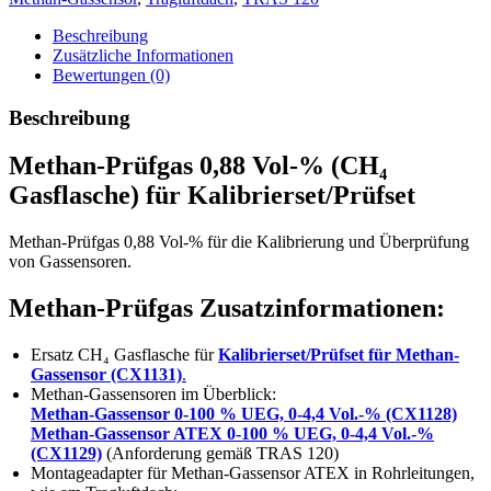
Menge
Beschreibung
Zusätzliche Informationen
Bewertungen (0)
Beschreibung
Methan-Prüfgas 0,88 Vol-% (CH₄
Gasflasche) für Kalibrierset/Prüfset
Methan-Prüfgas 0,88 Vol-% für die Kalibrierung und Überprüfung
von Gassensoren.
Methan-Prüfgas Zusatzinformationen:
Ersatz CH₄ Gasflasche für
Kalibrierset/Prüfset für Methan-
Gassensor (CX1131)
.
Methan-Gassensoren im Überblick:
Methan-Gassensor 0-100 % UEG, 0-4,4 Vol.-% (CX1128)
Methan-Gassensor ATEX 0-100 % UEG, 0-4,4 Vol.-%
(CX1129)
(Anforderung gemäß TRAS 120)
Montageadapter für Methan-Gassensor ATEX in Rohrleitungen,