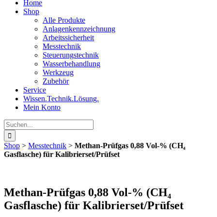
Home
Shop
Alle Produkte
Anlagenkennzeichnung
Arbeitssicherheit
Messtechnik
Steuerungstechnik
Wasserbehandlung
Werkzeug
Zubehör
Service
Wissen.Technik.Lösung.
Mein Konto
Suche
nach:
Shop
>
Messtechnik
>
Methan-Prüfgas 0,88 Vol-% (CH₄
Gasflasche) für Kalibrierset/Prüfset
Methan-Prüfgas 0,88 Vol-% (CH₄
Gasflasche) für Kalibrierset/Prüfset