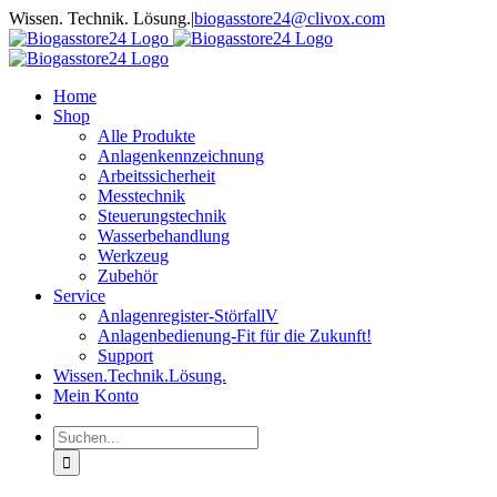
Zum
Wissen. Technik. Lösung.
|
biogasstore24@clivox.com
Inhalt
springen
Home
Shop
Alle Produkte
Anlagenkennzeichnung
Arbeitssicherheit
Messtechnik
Steuerungstechnik
Wasserbehandlung
Werkzeug
Zubehör
Service
Anlagenregister-StörfallV
Anlagenbedienung-Fit für die Zukunft!
Support
Wissen.Technik.Lösung.
Mein Konto
Suche
nach: