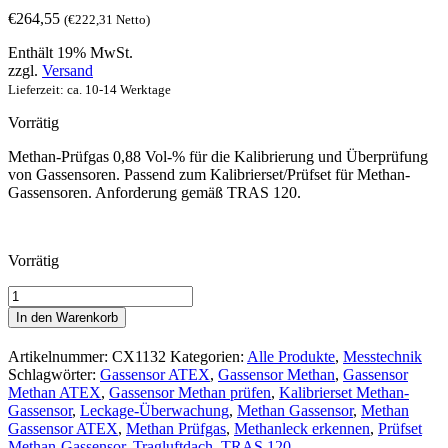
€
264,55
(
€
222,31
Netto)
Enthält 19% MwSt.
zzgl.
Versand
Lieferzeit: ca. 10-14 Werktage
Vorrätig
Methan-Prüfgas 0,88 Vol-% für die Kalibrierung und Überprüfung
von Gassensoren. Passend zum Kalibrierset/Prüfset für Methan-
Gassensoren. Anforderung gemäß TRAS 120.
Vorrätig
Methan-
Prüfgas
In den Warenkorb
0,88
Vol-
Artikelnummer:
CX1132
Kategorien:
Alle Produkte
,
Messtechnik
%
Schlagwörter:
Gassensor ATEX
,
Gassensor Methan
,
Gassensor
(CH₄
Methan ATEX
,
Gassensor Methan prüfen
,
Kalibrierset Methan-
Gasflasche)
Gassensor
,
Leckage-Überwachung
,
Methan Gassensor
,
Methan
für
Gassensor ATEX
,
Methan Prüfgas
,
Methanleck erkennen
,
Prüfset
Kalibrierset/Prüfset
Methan-Gassensor
,
Tragluftdach
,
TRAS 120