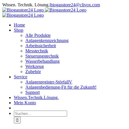
Zum
Wissen. Technik. Lösung.
|
biogasstore24@clivox.com
Inhalt
springen
Home
Shop
Alle Produkte
Anlagenkennzeichnung
Arbeitssicherheit
Messtechnik
Steuerungstechnik
Wasserbehandlung
Werkzeug
Zubehör
Service
Anlagenregister-StörfallV
Anlagenbedienung-Fit für die Zukunft!
Support
Wissen.Technik.Lösung.
Mein Konto
Suche
nach: