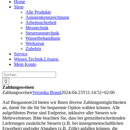
Home
Shop
Alle Produkte
Anlagenkennzeichnung
Arbeitssicherheit
Messtechnik
Steuerungstechnik
Wasserbehandlung
Werkzeug
Zubehör
Service
Wissen.Technik.Lösung.
Mein Konto
Suche
nach:
Zahlungsweisen
Zahlungsweisen
Veronika Brand
2024-04-23T11:14:52+02:00
Auf Biogasstore24 bieten wir Ihnen diverse Zahlungsmöglichkeiten
an, damit Sie die für Sie bequemste Option wählen können. Alle
aufgeführten Preise sind Endpreise, inklusive aller Steuern wie
Mehrwertsteuer. Bitte beachten Sie, dass bei grenzüberschreitenden
Lieferungen zusätzliche Steuern (z.B. bei innergemeinschaftlichen
Erwerben) und/oder Abgaben (z.B. Zölle) anfallen können, die