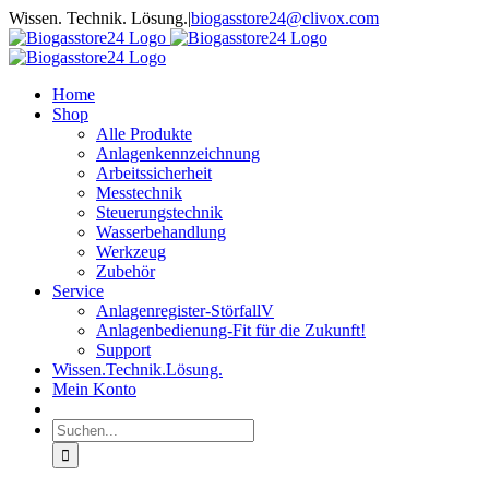
Zum
Wissen. Technik. Lösung.
|
biogasstore24@clivox.com
Inhalt
springen
Home
Shop
Alle Produkte
Anlagenkennzeichnung
Arbeitssicherheit
Messtechnik
Steuerungstechnik
Wasserbehandlung
Werkzeug
Zubehör
Service
Anlagenregister-StörfallV
Anlagenbedienung-Fit für die Zukunft!
Support
Wissen.Technik.Lösung.
Mein Konto
Suche
nach: