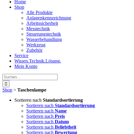
Home
Shop
Alle Produkte
Anlagenkennzeichnung
Arbeitssicherheit
Messtechnik
Steuerungstechnik
Wasserbehandlung
Werkzeug
Zubehör
Service
Wissen.Technik.Lösung.
Mein Konto
Suche
nach:
Shop
>
Taschenlampe
Sortieren nach
Standardsortierung
Sortieren nach
Standardsortierung
Sortieren nach
Name
Sortieren nach
Preis
Sortieren nach
Datum
Sortieren nach
Beliebtheit
Sortieren nach
Bewertung